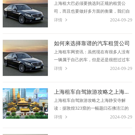
赁，一定要了解相关情况以···
上海租大巴必须要挑选到正规的租赁公
司，而且也要做好多方面的衡量，我们自
然还是希望能够挑选到一个高性价比的租
详情
2024-09-29
赁公司来合作，当然如果对方可以为我们
提供优质的服务是更好的。不过毕竟我们
需要的大巴车型号不同，价格上肯定也是
如何来选择靠谱的汽车租赁公司
要有很大的差异性，所以我们···
上海租车网资讯：虽然现在有很多人没有
一辆属于自己的车，但是还是很想过过车
瘾，这时候只能选择租车了。而这种方式
详情
2024-09-29
现在也是很流行的，受到很多年轻人的喜
爱。因此市面上就出现了很多家租车公
司，让人们不知道该怎样选择。那么要如
上海租车自驾旅游攻略之上海静安寺解读
何来选择靠谱的租赁公司，应···
上海租车自驾旅游攻略之上海静安寺解
读：据敦煌323窟的一幅题曰石佛涪江的
壁画，描述了两尊石头佛像，没有沉入江
详情
2024-09-29
底，而是一路漂浮到吴淞江半岸边。人们
看到后把石佛请上岸，供奉在沪渎重玄