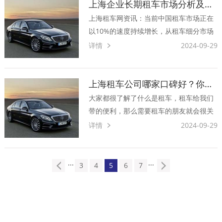
上海企业长期租车市场分析及行业发展未来
寺，这就是静安寺的前身。静安寺始建于
上海租车网资讯：当前中国租车市场正在
三国吴大帝孙权赤乌十年，寺···
以10%的速度持续增长，从租车细分市场
来看，长租市场依然是*大的租车市场，尤
详情
2024-09-29
其是在政府公车改革及企业轻资产运营大
背景下，长租市场将迎来爆发性增长，那
么长期租车行业会有怎样的发展前景?一、
上海租车公司哪家口碑好？你该如何选择租车呢？
长期租车应用场景如···
大家都很了解了什么是租车，租车给我们
带的便利，那么需要租车的朋友就会很关
心怎么样租到即便宜又合适的车呢？上海
详情
2024-09-29
租车公司排名靠前的公司有哪些？上海租
车公司哪家口碑最好？等等问题，这是很
多客户都会互相交流和讨论，希望能够找
···
···
3
4
5
6
7
到最适合自己，又有保障的···