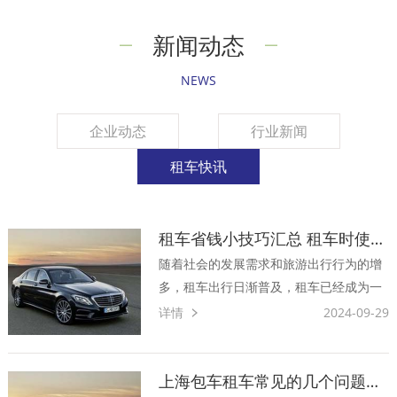
新闻动态
NEWS
企业动态
行业新闻
租车快讯
租车省钱小技巧汇总 租车时使用让您更省钱租到好车
随着社会的发展需求和旅游出行行为的增
多，租车出行日渐普及，租车已经成为一
种时尚，不过对于一般的上班族来说，动
详情
2024-09-29
则上百的日租金还是让人花的有点心疼。
租车怎样省钱势在必行，如何才能更经济
实惠地租到车，过上时尚便捷的租车生活
上海包车租车常见的几个问题与大家分享