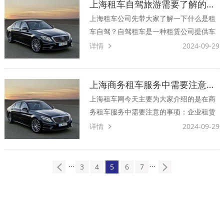
成本，这种在外企中十分流行的管理方
上海租车自驾旅游需要了解的六大步骤你知道多少呢
式，正慢慢受到国内···
上海租车公司先带大家了解一下什么是租
车自驾？自驾租车是一种租赁公司提供车
辆，自己驾车行驶的租车方式。一般可以
详情
2024-09-29
提供自驾的车型都是在7-25万之间的车，
价格在200-600元之间，自驾手续非常简
单，凭身份证、驾照、信用卡即可租到自
上海商务租车服务中需要注意的事项有哪些？
己喜欢的车型。···
上海租车网今天主要为大家介绍的是在商
务租车服务中需要注意的事项：企业租赁
业主重要用于各种商务会议或商务活动，
详情
2024-09-29
当初各种商务会议活动较多，所以车辆供
给不足，很多车辆都是常设租赁的，当初
做租车公司更多，用于商务洽商。这辆出
···
···
3
4
5
6
7
租车的抉择是什么？咱们应···