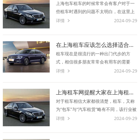
是租车族需要认真考虑的问···
上海包车租车的时候常常会有客户对于一
些租车时遇到的问题不太明白，在这里上
海租车公司为大家一一解答。问：包车租
详情
2024-09-29
车前需要准备些什么？答：在租车之前，
准备好做合同所需要的信息，如果你是企
业公司租车的话你需要准备：公司名称、
在上海租车应该怎么选择适合自己的车型呢？
公司地址、公司电话、当天···
租车现在是很流行的一种出门代步的方
式，相信很多朋友常常会有用车的需要
吧，一家人出门旅游或者是商务需要办
详情
2024-09-29
公，汽车一直在我们的生活中扮演着很重
要的角色。但是购买车辆来使用不仅成本
上海租车网提醒大家在上海租车的时候一定要注意这几点
高而且也不够方便，毕竟车贷动辄十几二
对于租车相信大家都很清楚，租车，又称
十万，要去异地的话距离太远开车···
为“包车”与“汽车租赁”略有不同，该行业被
称为“朝阳产业”，它对租车人来说具有无
详情
2024-09-29
须办理保险、无须年检维修、车型可随意
更换等优点，以租车代替买车来控制企业